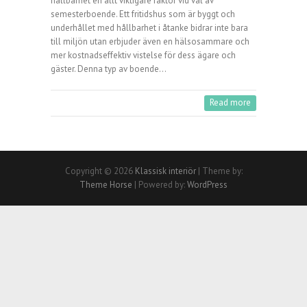
hållbarhet en allt viktigare faktor vid val av
semesterboende. Ett fritidshus som är byggt och
underhållet med hållbarhet i åtanke bidrar inte bara
till miljön utan erbjuder även en hälsosammare och
mer kostnadseffektiv vistelse för dess ägare och
gäster. Denna typ av boende…
Read more
Copyright © 2026
Klassisk interiör
| Theme by:
Theme Horse
| Powered by:
WordPress