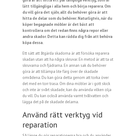
göra är att hitta ett par lämpliga verktyg, som är
lätt tillgängliga i alla hem och börja reparera. Om
du vill göra det själv, allt du behöver göra är att
hitta de delar som du behöver. Naturligtvis, när du
köper begagnade möbler är det bäst att
kontrollera om det redan finns några repor eller
andra skador. Detta kan rädda dig från att behöva
köpa dessa.
Ett sätt att åtgärda skadorna är att försöka reparera
skadan utan att ha några skruvar. En metod är att ta ut
skruvarna och fjädrarna. En annan sak du behöver
göra är att tillämpa lite färg över de skadade
områdena. Du kan göra detta genom att torka över
det med en torr trasa. Om dina möbler är i gott skick
och inte är svårt skadade, kan du använda vilken olja
du vill. Du kan också använda varmt tvålvatten och
lägga det på de skadade delarna.
Använd rätt verktyg vid
reparation
Så länge du gör reparationerna bra och du använder